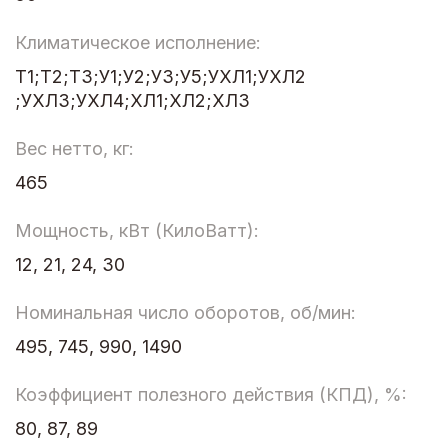
Климатическое исполнение:
Т1;Т2;Т3;У1;У2;У3;У5;УХЛ1;УХЛ2
;УХЛ3;УХЛ4;ХЛ1;ХЛ2;ХЛ3
Вес нетто, кг:
465
Мощность, кВт (КилоВатт):
12, 21, 24, 30
Номинальная число оборотов, об/мин:
495, 745, 990, 1490
Коэффициент полезного действия (КПД), %:
80, 87, 89