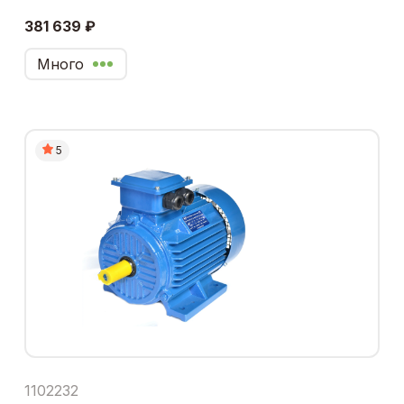
381 639 ₽
Много
5
1102232