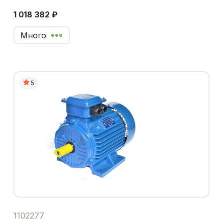
1 018 382 ₽
Много
5
1102277