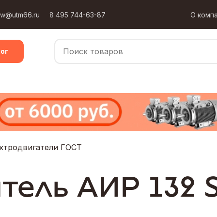
ow@utm66.ru
8 495 744-63-87
О комп
ог
ктродвигатели ГОСТ
тель АИР 132 S