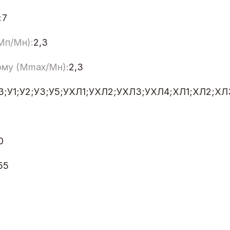
:
7
Мп/Мн):
2,3
ому (Мmax/Мн):
2,3
Т3;У1;У2;У3;У5;УХЛ1;УХЛ2;УХЛ3;УХЛ4;ХЛ1;ХЛ2;ХЛ
0
55