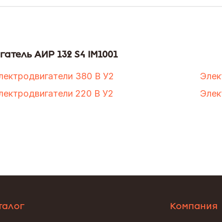
атель АИР 132 S4 IM1001
лектродвигатели 380 В У2
Элек
лектродвигатели 220 В У2
Элек
талог
Компания