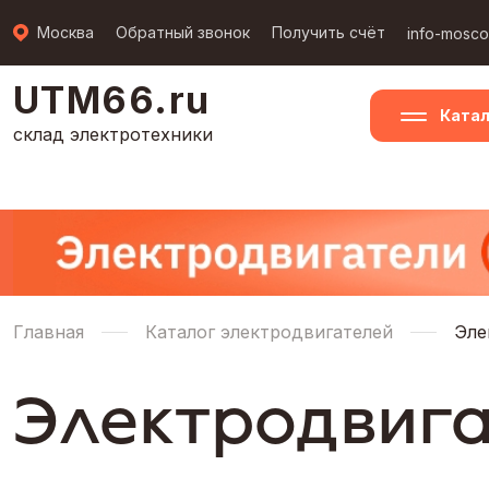
Москва
Обратный звонок
Получить счёт
info-mosc
UTM66.ru
Катал
склад электротехники
Главная
Каталог электродвигателей
Эле
Электродвига