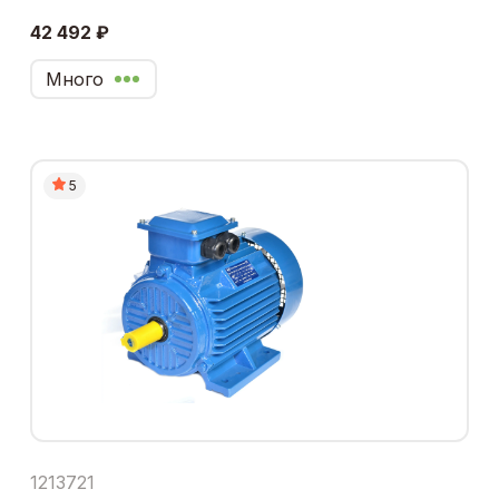
42 492 ₽
Много
5
1213721