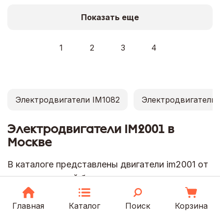
Показать еще
1
2
3
4
Электродвигатели IM1082
Электродвигатели 
Электродвигатели IM2001 в
Москве
В каталоге представлены двигатели im2001 от
производителей без наценки.
Выберите наиболее подходящий для себя
Главная
Каталог
Поиск
Корзина
продукт, ознакомившись с подробным