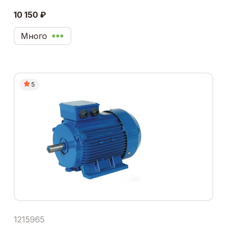
10 150 ₽
Много
5
1215965