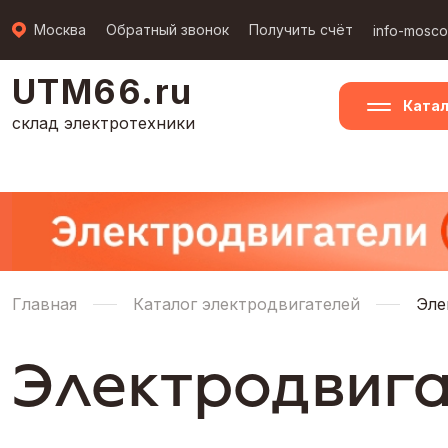
Москва
Обратный звонок
Получить счёт
info-mosc
UTM66.ru
Катал
склад электротехники
Главная
Каталог электродвигателей
Эле
Электродвиг