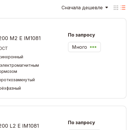
Сначала дешевле
По запросу
200 М2 Е IM1081
Много
ОСТ
синхронный
 электромагнитным
ормозом
ороткозамкнутый
рёхфазный
По запросу
00 L2 Е IM1081