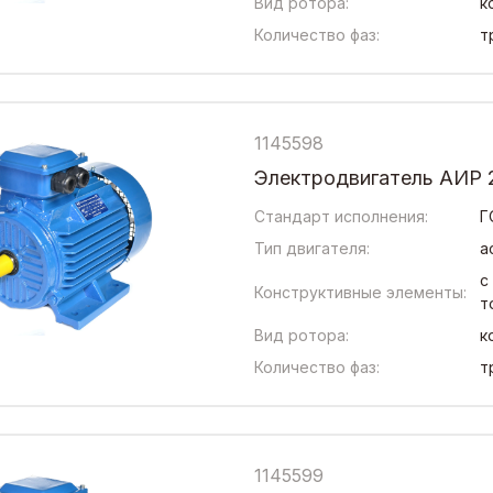
Вид ротора:
к
Количество фаз:
т
1145598
Электродвигатель АИР 
Стандарт исполнения:
Г
Тип двигателя:
а
с
Конструктивные элементы:
т
Вид ротора:
к
Количество фаз:
т
1145599