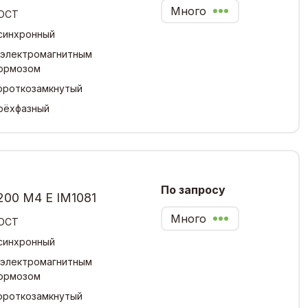
Много
ОСТ
синхронный
 электромагнитным
ормозом
ороткозамкнутый
рёхфазный
По запросу
200 М4 Е IM1081
Много
ОСТ
синхронный
 электромагнитным
ормозом
ороткозамкнутый