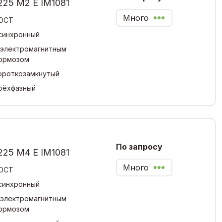
225 М2 Е IM1081
Много
ОСТ
синхронный
 электромагнитным
ормозом
ороткозамкнутый
рёхфазный
По запросу
225 М4 Е IM1081
Много
ОСТ
синхронный
 электромагнитным
ормозом