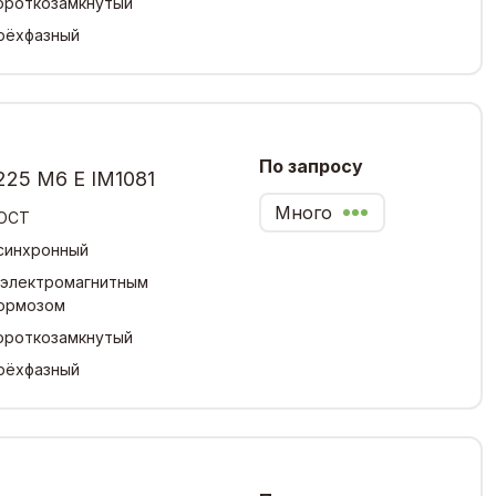
ороткозамкнутый
рёхфазный
По запросу
225 М6 Е IM1081
Много
ОСТ
синхронный
 электромагнитным
ормозом
ороткозамкнутый
рёхфазный