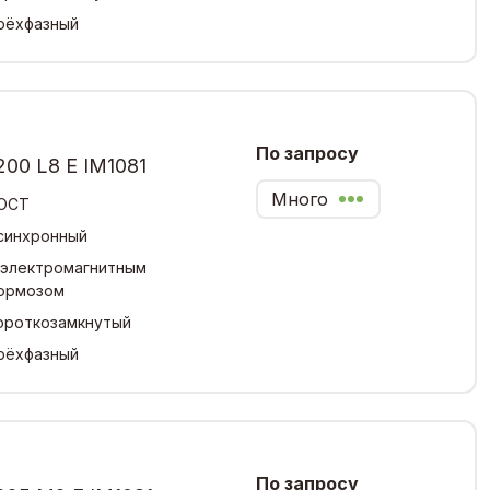
рёхфазный
По запросу
00 L8 Е IM1081
Много
ОСТ
синхронный
 электромагнитным
ормозом
ороткозамкнутый
рёхфазный
По запросу