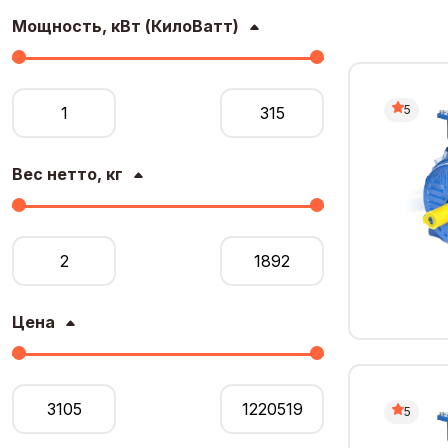
Мощность, кВт (КилоВатт)
5
Вес нетто, кг
Цена
5