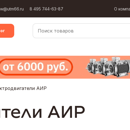
ow@utm66.ru
8 495 744-63-87
О комп
ог
ктродвигатели АИР
атели АИР