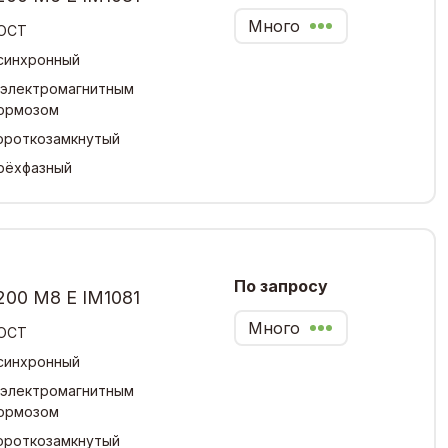
Много
ОСТ
синхронный
 электромагнитным
ормозом
ороткозамкнутый
рёхфазный
По запросу
200 М8 Е IM1081
Много
ОСТ
синхронный
 электромагнитным
ормозом
ороткозамкнутый