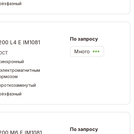
рёхфазный
По запросу
00 L4 Е IM1081
Много
ОСТ
синхронный
 электромагнитным
ормозом
ороткозамкнутый
рёхфазный
По запросу
200 М6 Е IM1081