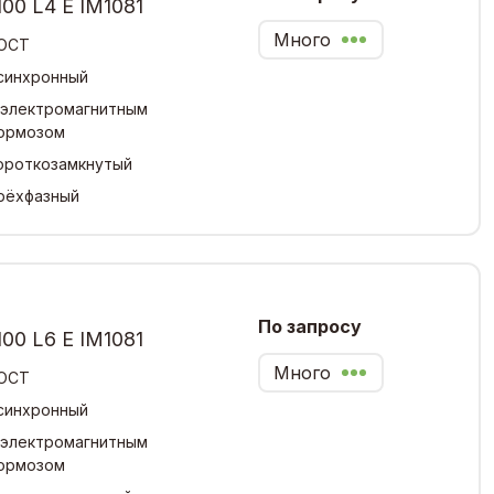
00 L4 Е IM1081
Много
ОСТ
синхронный
 электромагнитным
ормозом
ороткозамкнутый
рёхфазный
По запросу
00 L6 Е IM1081
Много
ОСТ
синхронный
 электромагнитным
ормозом