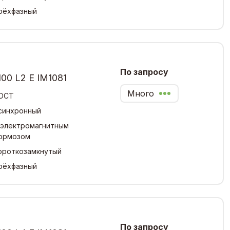
рёхфазный
По запросу
00 L2 Е IM1081
Много
ОСТ
синхронный
 электромагнитным
ормозом
ороткозамкнутый
рёхфазный
По запросу