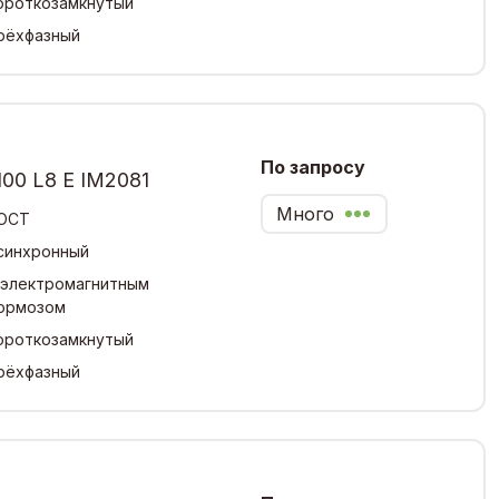
ороткозамкнутый
рёхфазный
По запросу
00 L8 Е IM2081
Много
ОСТ
синхронный
 электромагнитным
ормозом
ороткозамкнутый
рёхфазный