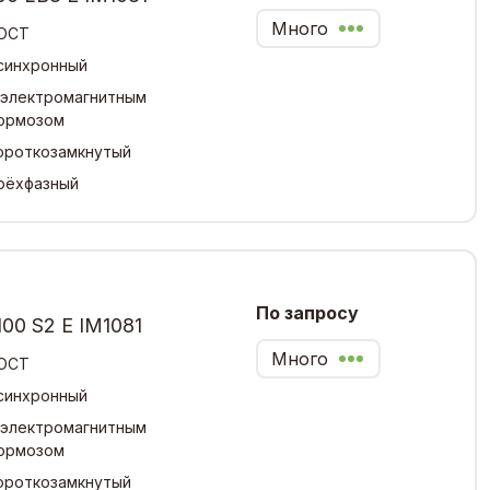
Много
ОСТ
синхронный
 электромагнитным
ормозом
ороткозамкнутый
рёхфазный
По запросу
00 S2 Е IM1081
Много
ОСТ
синхронный
 электромагнитным
ормозом
ороткозамкнутый