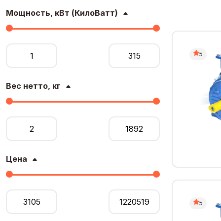
Мощность, кВт (КилоВатт)
5
Вес нетто, кг
Цена
5