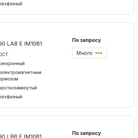
рёхфазный
По запросу
0 LA8 Е IM1081
Много
ОСТ
синхронный
 электромагнитным
ормозом
ороткозамкнутый
рёхфазный
По запросу
0 LB8 Е IM1081