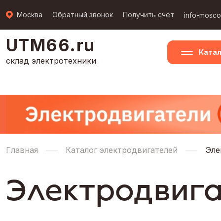
Москва
Обратный звонок
Получить счёт
info-mosc
UTM66.ru
Катал
склад электротехники
Главная
Каталог электродвигателей
Эле
Электродвиг