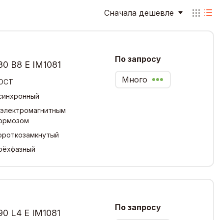
Сначала дешевле
По запросу
0 В8 Е IM1081
Много
ОСТ
синхронный
 электромагнитным
ормозом
ороткозамкнутый
рёхфазный
По запросу
0 L4 Е IM1081