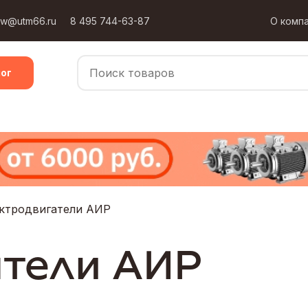
ow@utm66.ru
8 495 744-63-87
О комп
ог
ктродвигатели АИР
атели АИР