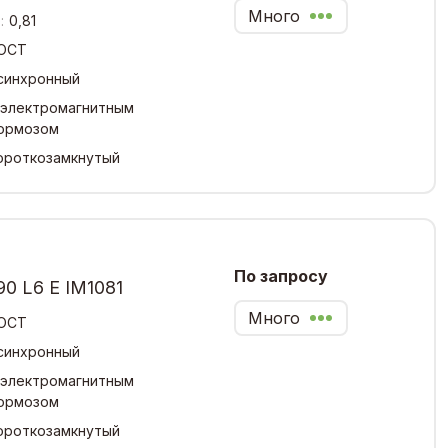
Много
:
0,81
ОСТ
синхронный
 электромагнитным
ормозом
ороткозамкнутый
По запросу
0 L6 Е IM1081
Много
ОСТ
синхронный
 электромагнитным
ормозом
ороткозамкнутый