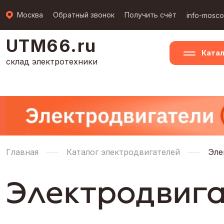
Москва
Обратный звонок
Получить счёт
info-mosc
UTM66.ru
Катал
склад электротехники
Главная
Каталог электродвигателей
Эле
Электродвига