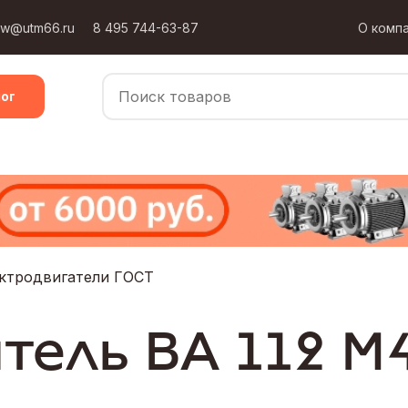
ow@utm66.ru
8 495 744-63-87
О комп
ог
ктродвигатели ГОСТ
тель ВА 112 М4