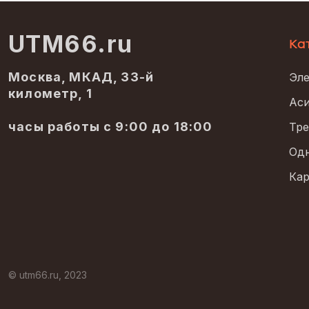
UTM66.ru
Ка
Москва, МКАД, 33-й
Эле
километр, 1
Аси
часы работы с 9:00 до 18:00
Тре
Одн
Кар
© utm66.ru, 2023