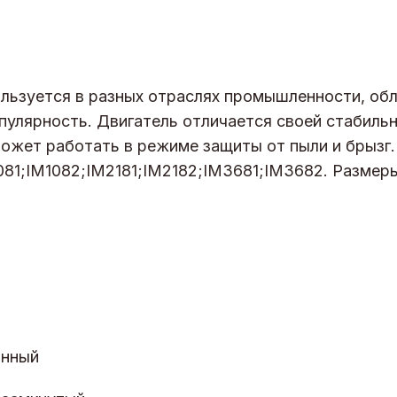
ользуется в разных отраслях промышленности, об
пулярность. Двигатель отличается своей стабиль
может работать в режиме защиты от пыли и брызг.
081;IM1082;IM2181;IM2182;IM3681;IM3682. Размер
онный