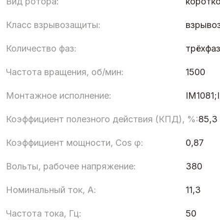
Вид ротора:
коротк
Класс взрывозащиты:
взрыво
Количество фаз:
трёхфа
Частота вращения, об/мин:
1500
Монтажное исполнение:
IM1081;
Коэффициент полезного действия (КПД), %:
85,3
Коэффициент мощности, Cos φ:
0,87
Вольты, рабочее напряжение:
380
Номинальный ток, А:
11,3
Частота тока, Гц:
50