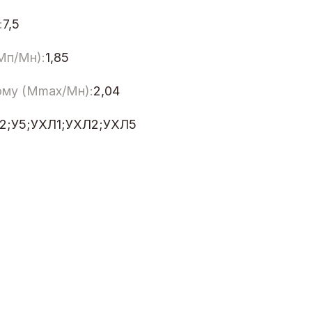
:
7,5
Мп/Мн):
1,85
ому (Мmax/Мн):
2,04
У2;У5;УХЛ1;УХЛ2;УХЛ5