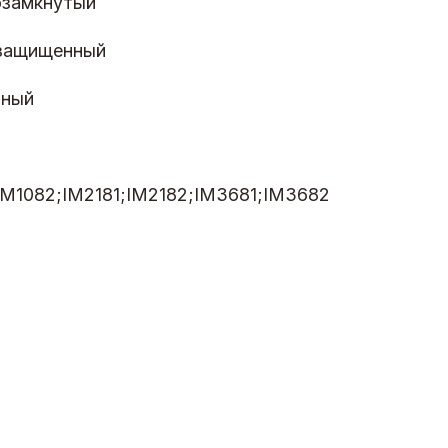
озамкнутый
защищенный
зный
IM1082;IM2181;IM2182;IM3681;IM3682