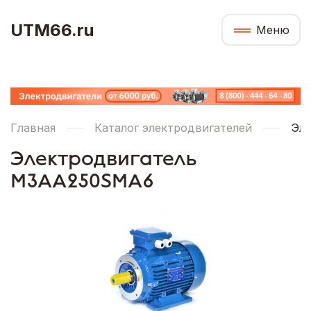
UTM66.ru
Меню
Главная
Каталог электродвигателей
Эле
Электродвигатель
M3AA250SMA6