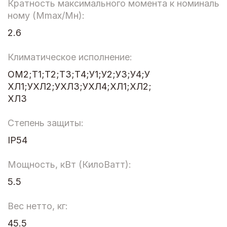
Кратность максимального момента к номиналь
ному (Мmax/Мн):
2.6
Климатическое исполнение:
ОМ2;Т1;Т2;Т3;Т4;У1;У2;У3;У4;У
ХЛ1;УХЛ2;УХЛ3;УХЛ4;ХЛ1;ХЛ2;
ХЛ3
Степень защиты:
IP54
Мощность, кВт (КилоВатт):
5.5
Вес нетто, кг:
45.5