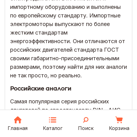
импортному оборудованию и выполнены
по европейскому стандарту. Импортные
электромоторы выпускают по более
жестким стандартам
энергоэффективности. Они отличаются от
российских двигателей стандарта ГОСТ
своими габаритно-присоединительными
размерами, поэтому найти для них аналоги
не так просто, но реально.
Российские аналоги
Самая популярная серия российских
двигателей по евростандарту DIN - АИС,
которая и представлена в каталоге нашего
интернет-магазина. Это асинхронные
Главная
Каталог
Поиск
Корзина
электродвигатели, которые применяются