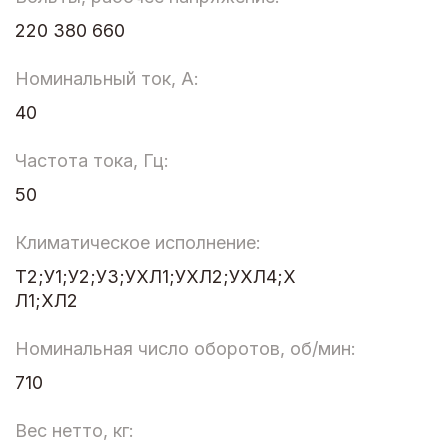
220 380 660
Номинальный ток, А:
40
Частота тока, Гц:
50
Климатическое исполнение:
Т2;У1;У2;У3;УХЛ1;УХЛ2;УХЛ4;Х
Л1;ХЛ2
Номинальная число оборотов, об/мин:
710
Вес нетто, кг: