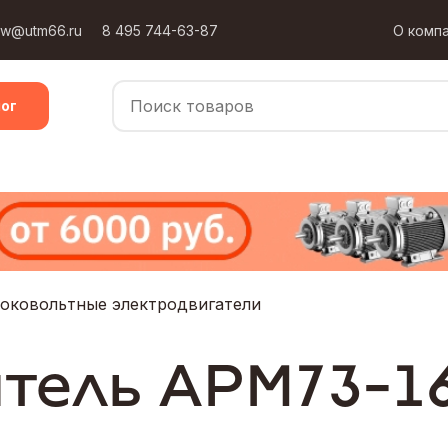
ow@utm66.ru
8 495 744-63-87
О комп
ог
оковольтные электродвигатели
тель АРМ73-1