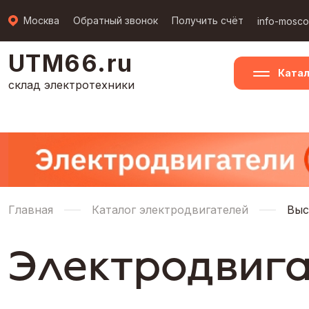
Москва
Обратный звонок
Получить счёт
info-mosc
UTM66.ru
Катал
склад электротехники
Главная
Каталог электродвигателей
Выс
Электродвига