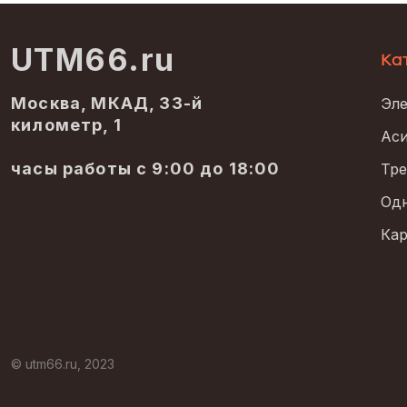
UTM66.ru
Ка
Москва, МКАД, 33-й
Эле
километр, 1
Аси
часы работы с 9:00 до 18:00
Тре
Одн
Кар
© utm66.ru, 2023