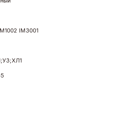
зный
IM1002 IM3001
1;У3;ХЛ1
55