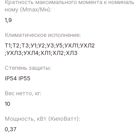
Кратность максимального момента к номиналь
ному (Мmax/Мн):
1,9
Климатическое исполнение:
Т1;Т2;Т3;У1;У2;У3;У5;УХЛ1;УХЛ2
;УХЛ3;УХЛ4;ХЛ1;ХЛ2;ХЛ3
Степень защиты:
IP54 IP55
Вес нетто, кг:
10
Мощность, кВт (КилоВатт):
0,37