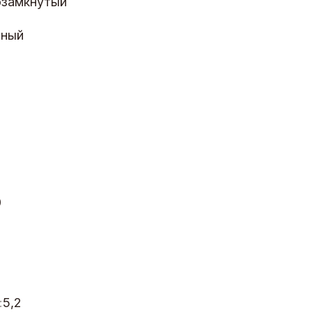
озамкнутый
зный
0
:
5,2