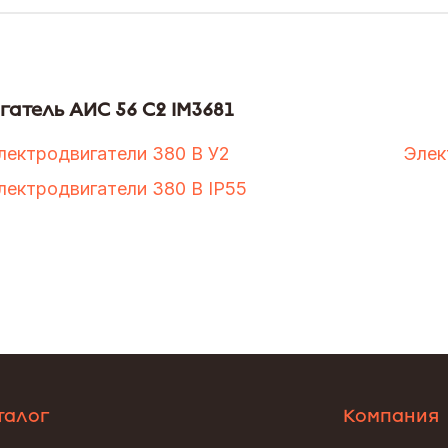
гатель АИС 56 С2 IM3681
лектродвигатели 380 В У2
Элек
лектродвигатели 380 В IP55
талог
Компания