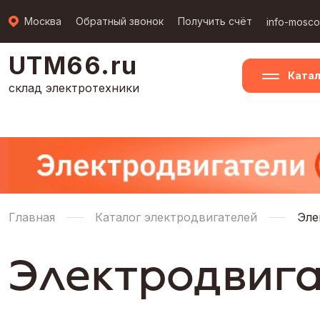
Москва
Обратный звонок
Получить счёт
info-mosc
UTM66.ru
Катал
склад электротехники
Главная
Каталог электродвигателей
Эле
Электродвига