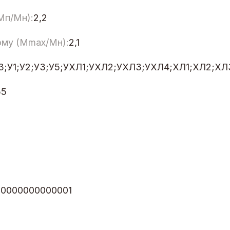
Мп/Мн):
2,2
ому (Мmax/Мн):
2,1
Т3;У1;У2;У3;У5;УХЛ1;УХЛ2;УХЛ3;УХЛ4;ХЛ1;ХЛ2;ХЛ
55
00000000000001