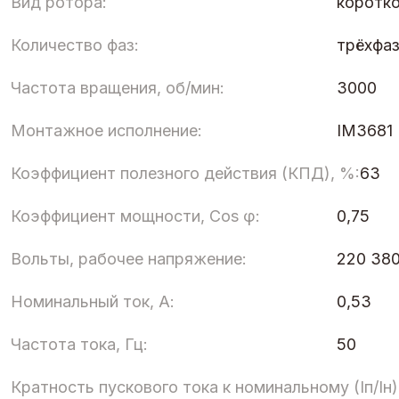
Вид ротора:
коротк
Количество фаз:
трёхфа
Частота вращения, об/мин:
3000
Монтажное исполнение:
IM3681
Коэффициент полезного действия (КПД), %:
63
Коэффициент мощности, Cos φ:
0,75
Вольты, рабочее напряжение:
220 38
Номинальный ток, А:
0,53
Частота тока, Гц:
50
Кратность пускового тока к номинальному (Iп/Iн)