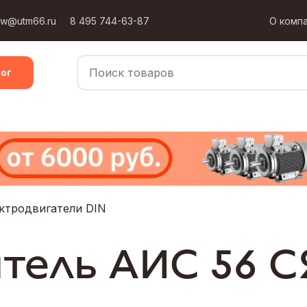
ow@utm66.ru
8 495 744-63-87
О комп
ог
ктродвигатели DIN
тель АИС 56 С