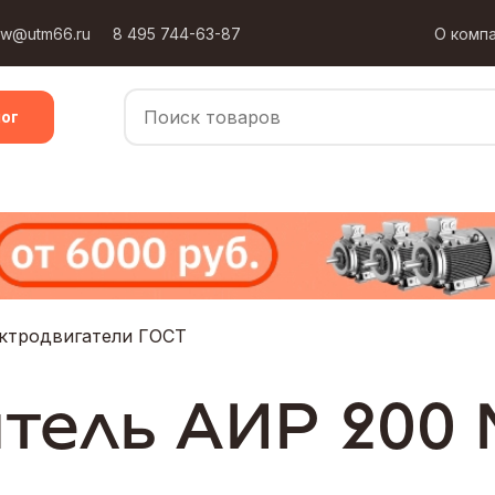
ow@utm66.ru
8 495 744-63-87
О комп
ог
ктродвигатели ГОСТ
тель АИР 200 