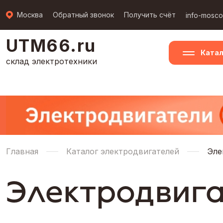
Москва
Обратный звонок
Получить счёт
info-mosc
UTM66.ru
Катал
склад электротехники
Главная
Каталог электродвигателей
Эле
Электродвига