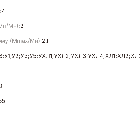
:
7
Мп/Мн):
2
ому (Мmax/Мн):
2,1
Т3;У1;У2;У3;У5;УХЛ1;УХЛ2;УХЛ3;УХЛ4;ХЛ1;ХЛ2;ХЛ
0
55
0