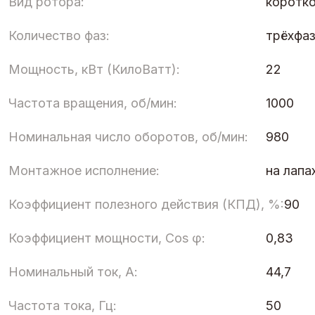
Вид ротора:
коротк
Количество фаз:
трёхфа
Мощность, кВт (КилоВатт):
22
Частота вращения, об/мин:
1000
Номинальная число оборотов, об/мин:
980
Монтажное исполнение:
на лапа
Коэффициент полезного действия (КПД), %:
90
Коэффициент мощности, Cos φ:
0,83
Номинальный ток, А:
44,7
Частота тока, Гц:
50