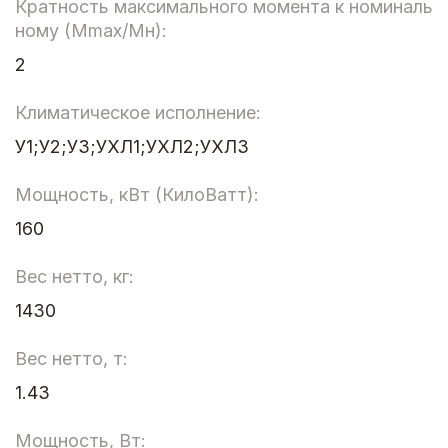
Кратность максимального момента к номиналь
ному (Мmax/Мн):
2
Климатическое исполнение:
У1;У2;УЗ;УХЛ1;УХЛ2;УХЛ3
Мощность, кВт (КилоВатт):
160
Вес нетто, кг:
1430
Вес нетто, т:
1.43
Мощность, Вт: