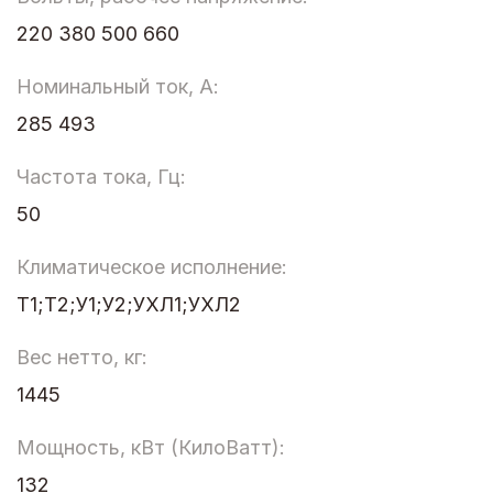
220 380 500 660
Номинальный ток, А:
285 493
Частота тока, Гц:
50
Климатическое исполнение:
Т1;Т2;У1;У2;УХЛ1;УХЛ2
Вес нетто, кг:
1445
Мощность, кВт (КилоВатт):
132