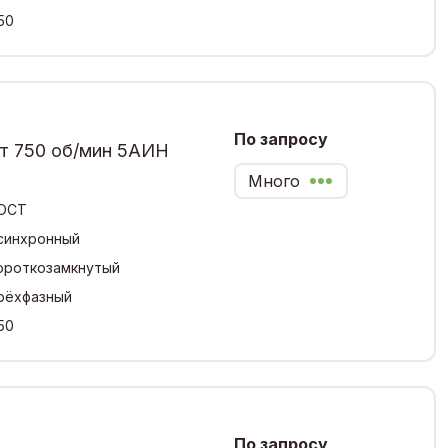
50
По запросу
Вт 750 об/мин 5АИН
Много
ОСТ
синхронный
ороткозамкнутый
рёхфазный
50
По запросу