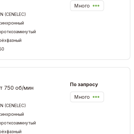
Много
IN (CENELEC)
синхронный
ороткозамкнутый
рёхфазный
50
По запросу
т 750 об/мин
Много
IN (CENELEC)
синхронный
ороткозамкнутый
рёхфазный