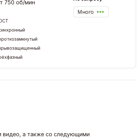
т 750 об/мин
Много
ОСТ
синхронный
ороткозамкнутый
зрывозащищенный
рёхфазный
и видео, а также со следующими