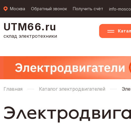
Москва
Обратный звонок
Получить счёт
info-mosc
UTM66.ru
Катал
склад электротехники
Главная
Каталог электродвигателей
Эле
Электродвига