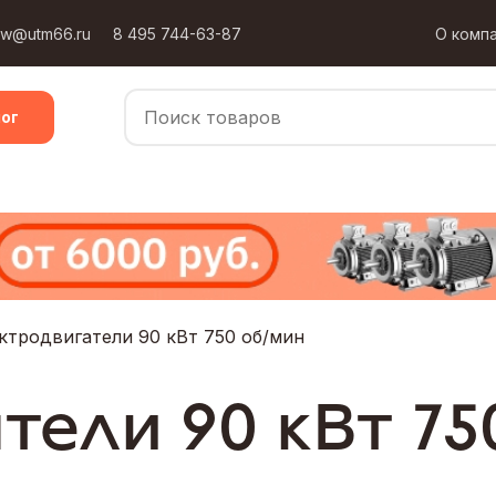
ow@utm66.ru
8 495 744-63-87
О комп
ог
ктродвигатели 90 кВт 750 об/мин
тели 90 кВт 75