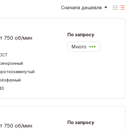
Сначала дешевле
По запросу
т 750 об/мин
Много
ОСТ
синхронный
ороткозамкнутый
рёхфазный
40
По запросу
т 750 об/мин