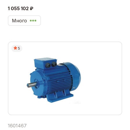
1 055 102 ₽
Много
5
1601467