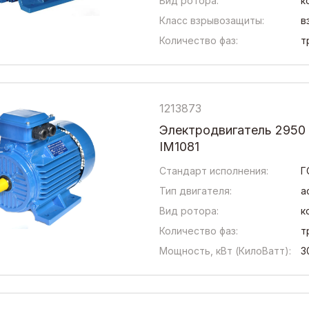
Вид ротора:
к
Класс взрывозащиты:
в
Количество фаз:
т
1213873
Электродвигатель 2950
IM1081
Стандарт исполнения:
Г
Тип двигателя:
а
Вид ротора:
к
Количество фаз:
т
Мощность, кВт (КилоВатт):
3