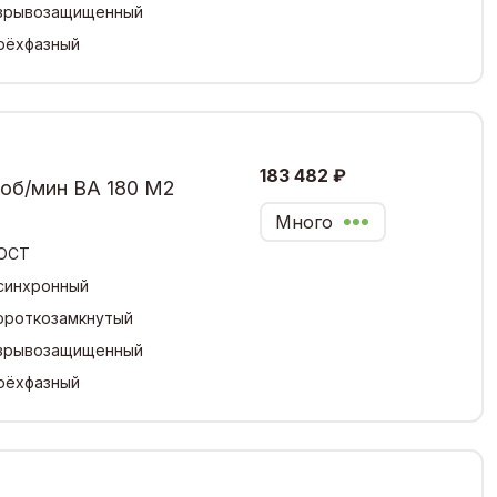
зрывозащищенный
рёхфазный
183 482 ₽
 об/мин ВА 180 М2
Много
ОСТ
синхронный
ороткозамкнутый
зрывозащищенный
рёхфазный