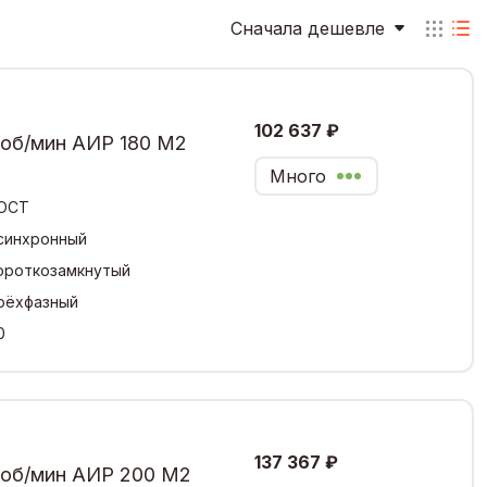
Сначала дешевле
102 637 ₽
 об/мин АИР 180 М2
Много
ОСТ
синхронный
ороткозамкнутый
рёхфазный
0
137 367 ₽
 об/мин АИР 200 М2