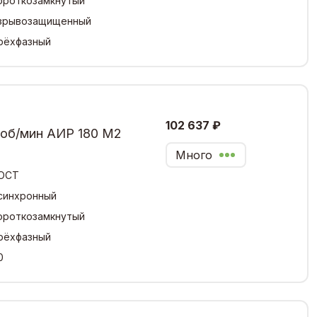
ороткозамкнутый
зрывозащищенный
рёхфазный
102 637 ₽
 об/мин АИР 180 М2
Много
ОСТ
синхронный
ороткозамкнутый
рёхфазный
0