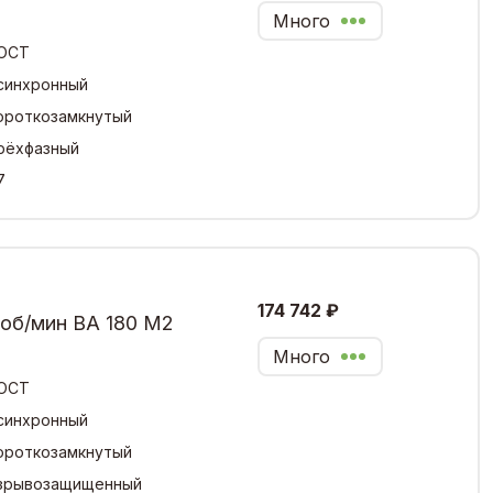
Много
ОСТ
синхронный
ороткозамкнутый
рёхфазный
7
174 742 ₽
 об/мин ВА 180 М2
Много
ОСТ
синхронный
ороткозамкнутый
зрывозащищенный