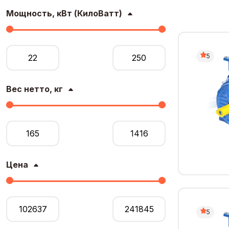
Мощность, кВт (КилоВатт)
5
Вес нетто, кг
Цена
5