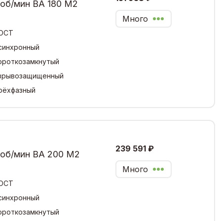
 об/мин ВА 180 М2
Много
ОСТ
синхронный
ороткозамкнутый
зрывозащищенный
рёхфазный
239 591 ₽
 об/мин ВА 200 М2
Много
ОСТ
синхронный
ороткозамкнутый