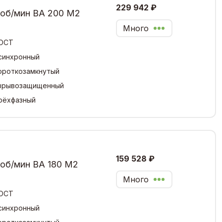
229 942 ₽
 об/мин ВА 200 М2
Много
ОСТ
синхронный
ороткозамкнутый
зрывозащищенный
рёхфазный
159 528 ₽
 об/мин ВА 180 М2
Много
ОСТ
синхронный