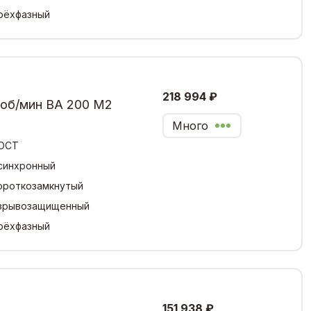
рёхфазный
218 994 ₽
 об/мин ВА 200 М2
Много
ОСТ
синхронный
ороткозамкнутый
зрывозащищенный
рёхфазный
151 938 ₽