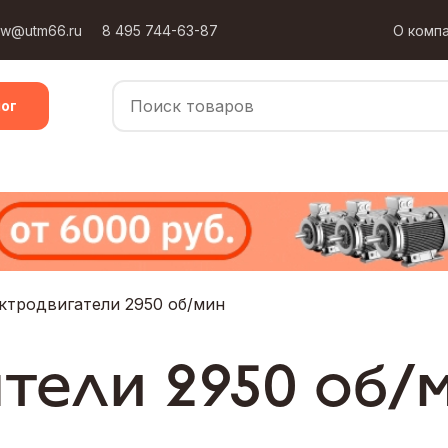
ow@utm66.ru
8 495 744-63-87
О комп
ог
ктродвигатели 2950 об/мин
тели 2950 об/