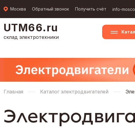
Москва
Обратный звонок
Получить счёт
info-mosc
UTM66.ru
Катал
склад электротехники
Главная
Каталог электродвигателей
Эле
Электродвига