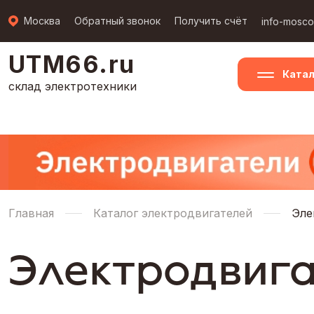
Москва
Обратный звонок
Получить счёт
info-mosc
UTM66.ru
Катал
склад электротехники
Главная
Каталог электродвигателей
Эле
Электродвига