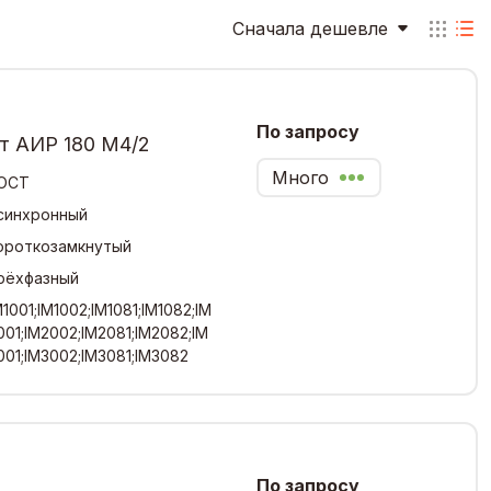
Сначала дешевле
По запросу
т АИР 180 М4/2
Много
ОСТ
синхронный
ороткозамкнутый
рёхфазный
M1001;IM1002;IM1081;IM1082;IM
001;IM2002;IM2081;IM2082;IM
001;IM3002;IM3081;IM3082
По запросу