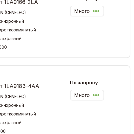
т 1LA9166-2LA
Много
IN (CENELEC)
синхронный
ороткозамкнутый
рёхфазный
000
По запросу
Вт 1LA9183-4AA
Много
IN (CENELEC)
синхронный
ороткозамкнутый
рёхфазный
500