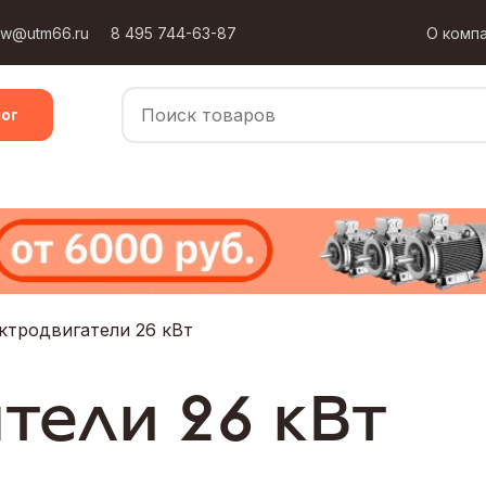
ow@utm66.ru
8 495 744-63-87
О комп
ог
ктродвигатели 26 кВт
тели 26 кВт