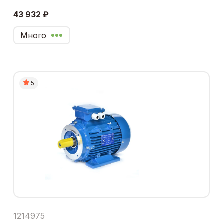
43 932 ₽
Много
5
1214975