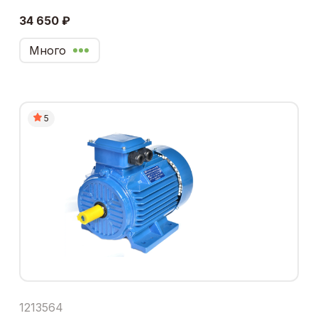
34 650 ₽
Много
5
1213564