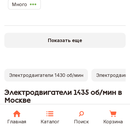
Много
Показать еще
Электродвигатели 1430 об/мин
Электродвига
Электродвигатели 1435 об/мин в
Москве
В каталоге представлены двигатели 1435 об/
мин от производителей без наценки.
Главная
Каталог
Поиск
Корзина