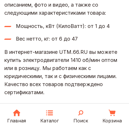
описанием, фото и видео, а также со
следующими характеристиками товара:
Мощность, кВт (КилоВатт): от 1 до 4
Вес нетто, кг: от 6 до 47
В интернет-магазине UTM.66.RU вы можете
купить электродвигатели 1410 об/мин оптом
или в розницу. Мы работаем как с
юридическими, так и с физическими лицами.
Качество всех товаров подтверждено
сертификатами.
Свяжитесь с нами по почте
info@utm66.ru
для уточнения информации об оформлении
Главная
Каталог
Поиск
Корзина
заказа.