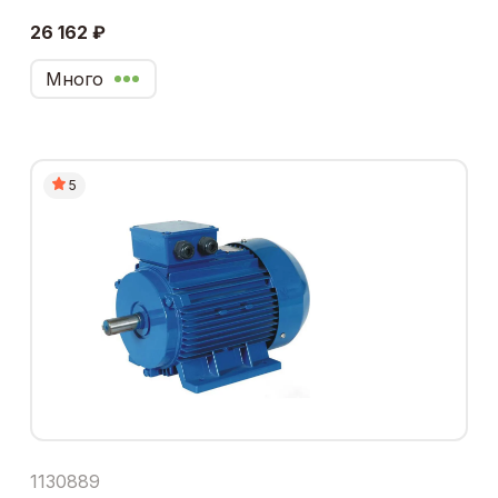
26 162 ₽
Много
5
1130889