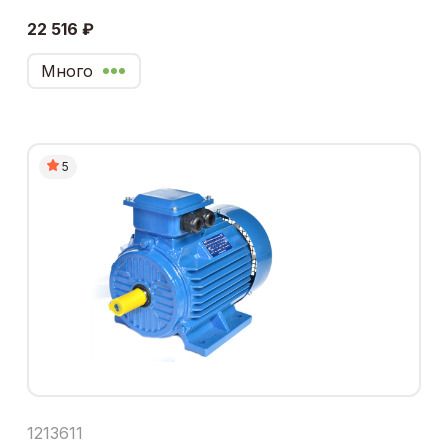
22 516 ₽
Много
5
1213611