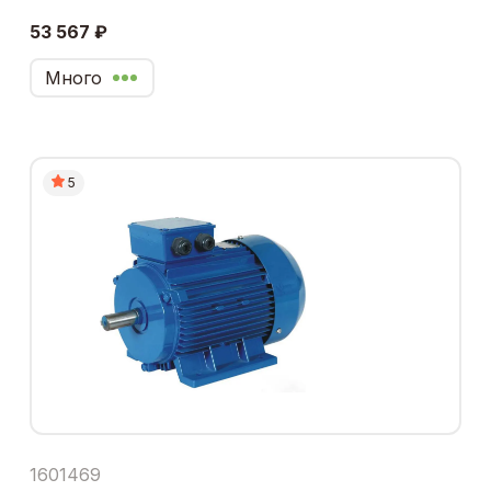
53 567 ₽
Много
5
1601469