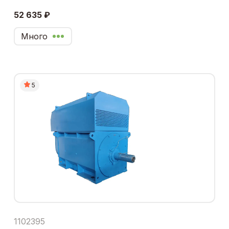
52 635 ₽
Много
5
1102395