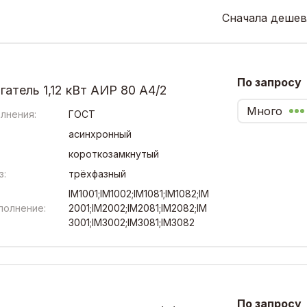
Сначала дешев
По запросу
атель 1,12 кВт АИР 80 А4/2
Много
лнения:
ГОСТ
асинхронный
короткозамкнутый
з:
трёхфазный
IM1001;IM1002;IM1081;IM1082;IM
полнение:
2001;IM2002;IM2081;IM2082;IM
3001;IM3002;IM3081;IM3082
По запросу