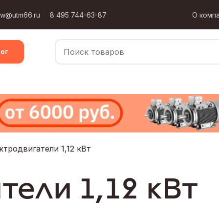
ow@utm66.ru
8 495 744-63-87
О комп
ог
ктродвигатели 1,12 кВт
тели 1,12 кВт