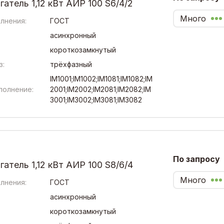
атель 1,12 кВт АИР 100 S6/4/2
Много
лнения:
ГОСТ
асинхронный
короткозамкнутый
з:
трёхфазный
IM1001;IM1002;IM1081;IM1082;IM
полнение:
2001;IM2002;IM2081;IM2082;IM
3001;IM3002;IM3081;IM3082
По запросу
атель 1,12 кВт АИР 100 S8/6/4
Много
лнения:
ГОСТ
асинхронный
короткозамкнутый