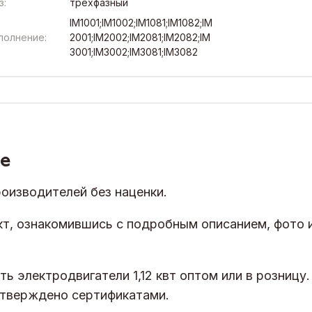
з:
трёхфазный
IM1001;IM1002;IM1081;IM1082;IM
полнение:
2001;IM2002;IM2081;IM2082;IM
3001;IM3002;IM3081;IM3082
ве
роизводителей без наценки.
т, ознакомившись с подробным описанием, фото 
 электродвигатели 1,12 квт оптом или в розницу.
дтверждено сертификатами.