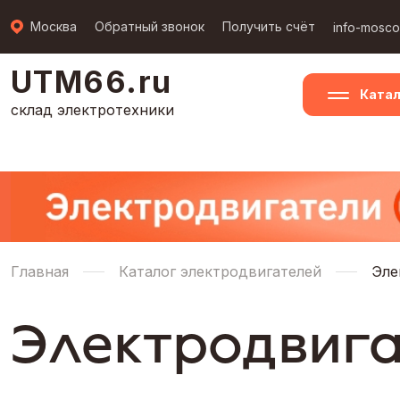
Москва
Обратный звонок
Получить счёт
info-mosc
UTM66.ru
Катал
склад электротехники
Главная
Каталог электродвигателей
Эле
Электродвига