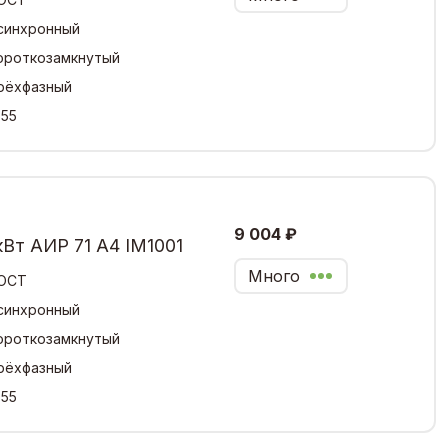
синхронный
ороткозамкнутый
рёхфазный
,55
9 004 ₽
кВт АИР 71 А4 IM1001
Много
ОСТ
синхронный
ороткозамкнутый
рёхфазный
,55