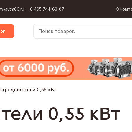
ow@utm66.ru
8 495 744-63-87
О комп
ог
ктродвигатели 0,55 кВт
тели 0,55 кВт