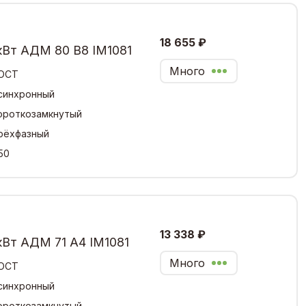
18 655 ₽
кВт АДМ 80 В8 IM1081
Много
ОСТ
синхронный
ороткозамкнутый
рёхфазный
50
13 338 ₽
кВт АДМ 71 А4 IM1081
Много
ОСТ
синхронный
ороткозамкнутый