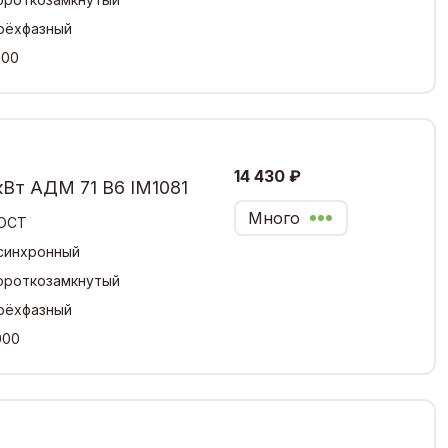
рёхфазный
500
14 430 ₽
кВт АДМ 71 В6 IM1081
Много
ОСТ
синхронный
ороткозамкнутый
рёхфазный
000