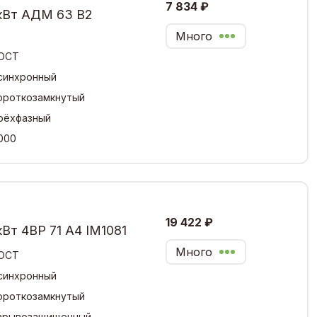
7 834 ₽
 кВт АДМ 63 В2
Много
ОСТ
синхронный
ороткозамкнутый
рёхфазный
000
19 422 ₽
Вт 4ВР 71 А4 IM1081
Много
ОСТ
синхронный
ороткозамкнутый
зрывозащищенный