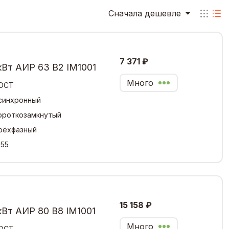
Сначала дешевле
7 371 ₽
кВт АИР 63 В2 IM1001
Много
ОСТ
синхронный
ороткозамкнутый
рёхфазный
,55
15 158 ₽
кВт АИР 80 В8 IM1001
Много
ОСТ