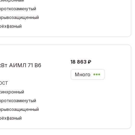
ороткозамкнутый
зрывозащищенный
рёхфазный
18 863 ₽
кВт АИМЛ 71 В6
Много
ОСТ
синхронный
ороткозамкнутый
зрывозащищенный
рёхфазный