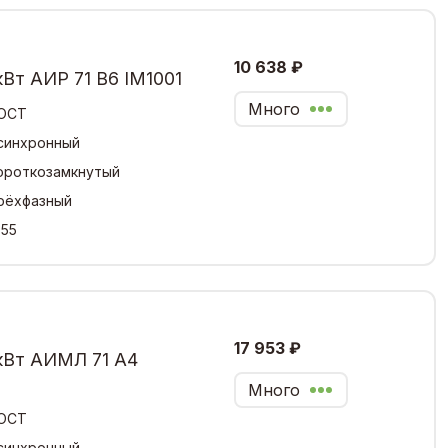
10 638 ₽
кВт АИР 71 В6 IM1001
Много
ОСТ
синхронный
ороткозамкнутый
рёхфазный
,55
17 953 ₽
кВт АИМЛ 71 А4
Много
ОСТ
синхронный