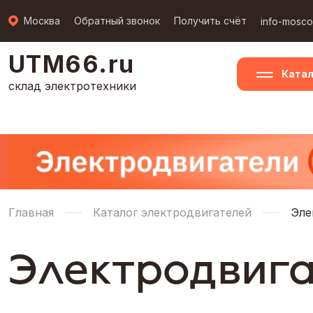
Москва
Обратный звонок
Получить счёт
info-mosc
UTM66.ru
Катал
склад электротехники
Главная
Каталог электродвигателей
Эле
Электродвига