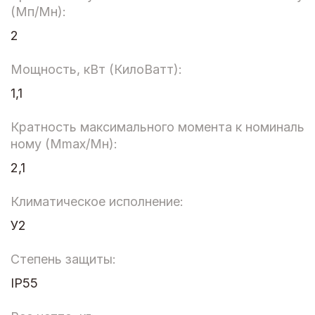
(Мп/Мн):
2
Мощность, кВт (КилоВатт):
1,1
Кратность максимального момента к номиналь
ному (Мmax/Мн):
2,1
Климатическое исполнение:
У2
Степень защиты:
IP55