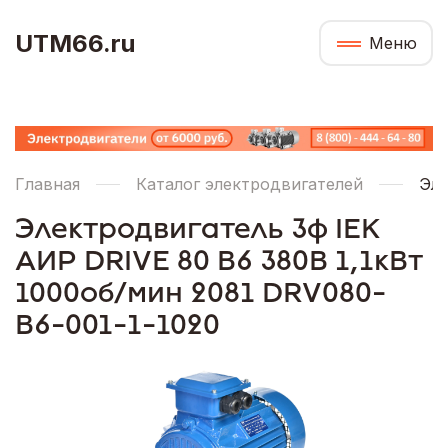
UTM66.ru
Меню
Главная
Каталог электродвигателей
Эле
Электродвигатель 3ф IEK
АИР DRIVE 80 В6 380В 1,1кВт
1000об/мин 2081 DRV080-
B6-001-1-1020